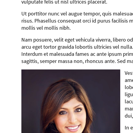
vulputate felis ut nisl ultrices placerat.
Ut porttitor nunc vel augue tempor, quis malesuad
risus. Phasellus consequat orci id purus facilisi
mollis vel mollis nibh.
Nam posuere, velit eget vehicula viverra, libero o
arcu eget tortor gravida lobortis ultricies vel nu
Interdum et malesuada fames ac ante ipsum prim
sagittis, semper massa non, rhoncus ante. Sed matt
Ves
ame
lob
lig
lac
max
dui
In 