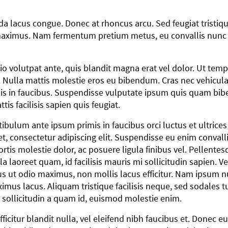
a lacus congue. Donec at rhoncus arcu. Sed feugiat tristiqu
s maximus. Nam fermentum pretium metus, eu convallis nunc fi
dio volutpat ante, quis blandit magna erat vel dolor. Ut tem
lla. Nulla mattis molestie eros eu bibendum. Cras nec vehic
is in faucibus. Suspendisse vulputate ipsum quis quam bi
is facilisis sapien quis feugiat.
tibulum ante ipsum primis in faucibus orci luctus et ultrice
t, consectetur adipiscing elit. Suspendisse eu enim convalli
ortis molestie dolor, ac posuere ligula finibus vel. Pellente
ula laoreet quam, id facilisis mauris mi sollicitudin sapien. 
us ut odio maximus, non mollis lacus efficitur. Nam ipsum nul
imus lacus. Aliquam tristique facilisis neque, sed sodales tur
, sollicitudin a quam id, euismod molestie enim.
efficitur blandit nulla, vel eleifend nibh faucibus et. Done