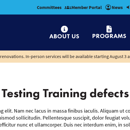
Committees
Member Portal
News
PROGRAMS
ABOUT US
renovations. In-person services will be available starting August 3 a
Testing Training defects
Testing
Training
 elit. Nam nec lacus in massa finibus iaculis. Aliquam ut co
od sollicitudin. Pellentesque suscipit, dolor feugiat volut
defects
citur nunc et ullamcorper. Duis nec interdum enim, in solli