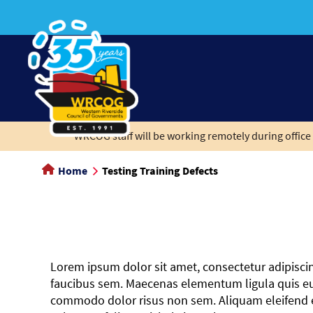
to
main
content
WRCOG staff will be working remotely during office 
Home
Testing Training Defects
Lorem ipsum dolor sit amet, consectetur adipiscing
faucibus sem. Maecenas elementum ligula quis euism
commodo dolor risus non sem. Aliquam eleifend effi