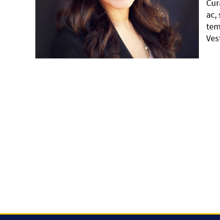
Cur
ac,
tem
Ves