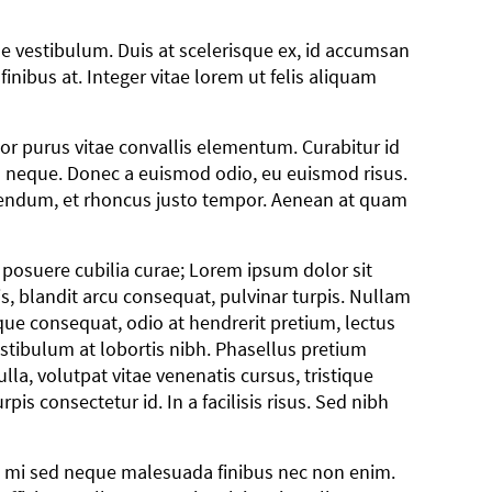
e vestibulum. Duis at scelerisque ex, id accumsan
nibus at. Integer vitae lorem ut felis aliquam
por purus vitae convallis elementum. Curabitur id
ula neque. Donec a euismod odio, eu euismod risus.
bendum, et rhoncus justo tempor. Aenean at quam
s posuere cubilia curae; Lorem ipsum dolor sit
s, blandit arcu consequat, pulvinar turpis. Nullam
sque consequat, odio at hendrerit pretium, lectus
Vestibulum at lobortis nibh. Phasellus pretium
la, volutpat vitae venenatis cursus, tristique
pis consectetur id. In a facilisis risus. Sed nibh
c eu mi sed neque malesuada finibus nec non enim.