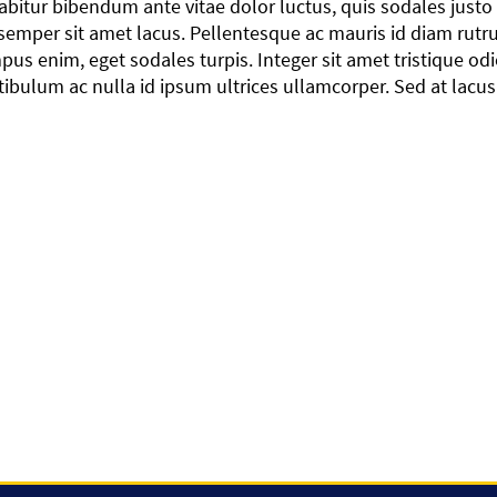
abitur bibendum ante vitae dolor luctus, quis sodales justo 
 semper sit amet lacus. Pellentesque ac mauris id diam rut
pus enim, eget sodales turpis. Integer sit amet tristique odi
tibulum ac nulla id ipsum ultrices ullamcorper. Sed at lacu